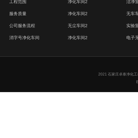
工程范围
净化车间2
洁净
服务质量
净化车间2
无车
公司服务流程
无尘车间2
实验
消字号净化车间
净化车间2
电子
2021 石家庄卓泰净
B