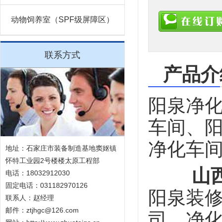
动物饲养室（SPF级屏障区）
联系方式
产品介
阳泉净
车间、
净化车
地址：石家庄市装备制造基地窦妪镇
怀特工业园2号楼楼太原工程部
山
电话：18032912030
固定电话：031182970126
阳泉装
联系人：赵经理
邮件：ztjhgc@126.com
司，净