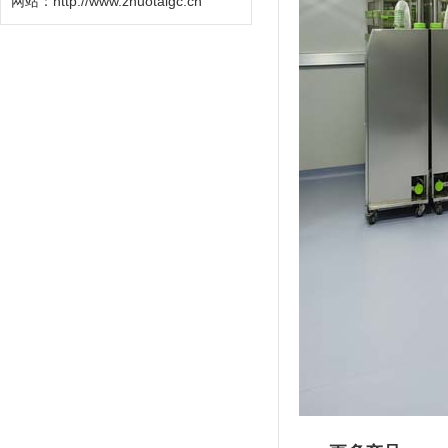
网站：http://www.zhuotaigc.cn